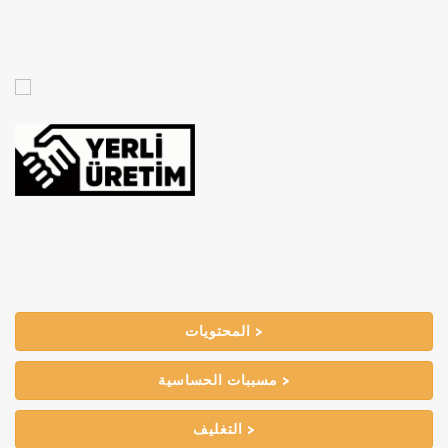
المحتويات >
مسببات الحساسية >
التغليف >