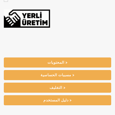
المحتويات >
مسببات الحساسية >
التغليف >
دليل المستخدم >